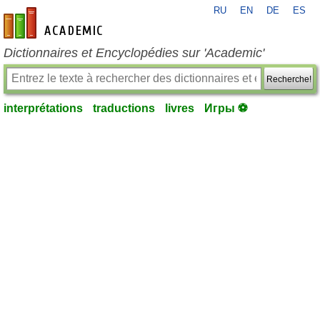
RU
EN
DE
ES
fr-academic.com
Dictionnaires et Encyclopédies sur 'Academic'
Recherche!
interprétations
traductions
livres
Игры ⚽